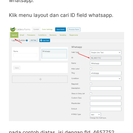
whatsapp.
Klik menu layout dan cari ID field whatsapp.
pada contoh diatas, isi dengan fld_4657752