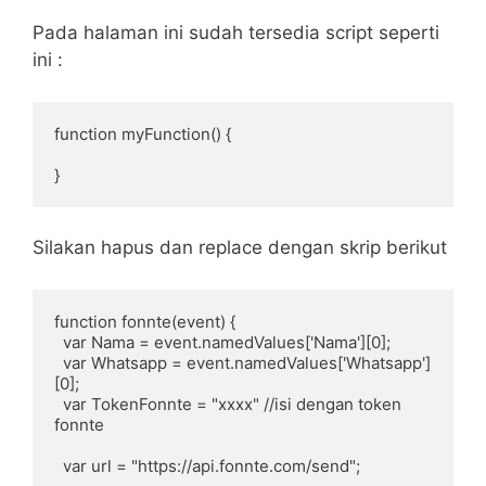
Pada halaman ini sudah tersedia script seperti
ini :
function myFunction() {

}
Silakan hapus dan replace dengan skrip berikut
function fonnte(event) {

  var Nama = event.namedValues['Nama'][0];

  var Whatsapp = event.namedValues['Whatsapp']
[0];

  var TokenFonnte = "xxxx" //isi dengan token 
fonnte

  var url = "https://api.fonnte.com/send";
