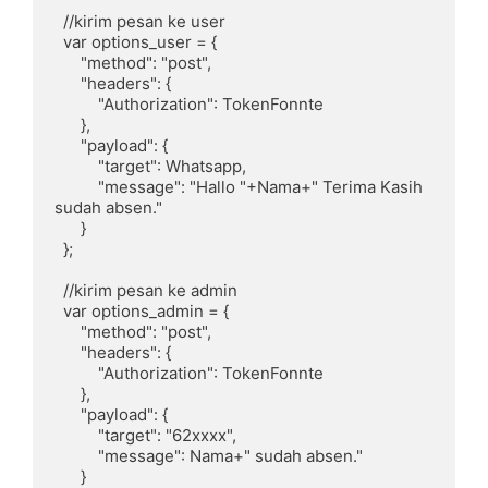
  //kirim pesan ke user

  var options_user = {

      "method": "post",

      "headers": {

          "Authorization": TokenFonnte

      },

      "payload": {

          "target": Whatsapp,

          "message": "Hallo "+Nama+" Terima Kasih 
sudah absen."

      }

  };

  //kirim pesan ke admin

  var options_admin = { 

      "method": "post",

      "headers": {

          "Authorization": TokenFonnte  

      },

      "payload": {

          "target": "62xxxx",

          "message": Nama+" sudah absen."

      }
