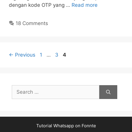
dengan kode OTP yang …
Read more
18 Comments
Page
Page
Page
←
Previous
1
…
3
4
Search
for:
Tutorial Whatsapp on Fonnte